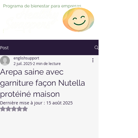
Programa de bienestar para empresas
Post
englishsupport
2 juil. 2025
2 min de lecture
Arepa saine avec
garniture façon Nutella
protéiné maison
Dernière mise à jour :
15 août 2025
Noté NaN étoiles sur 5.