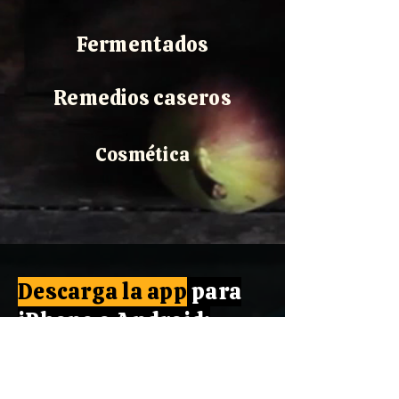
Fermentados
Remedios caseros
Cosmética
Descarga la app
para
iPhone o Android:
- Podrás ver todas
las