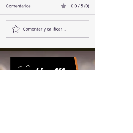
0.0 / 5 (0)
Comentarios
Twix Style Cook
Mermelada de Fresas
Comentar y calificar...
Download the app!