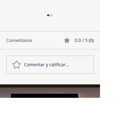
0.0 / 5 (0)
Comentarios
Twix Style Cook
Mermelada de Fresas
Comentar y calificar...