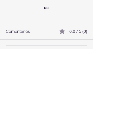
0.0 / 5 (0)
Comentarios
Twix Style Cook
Mermelada de Fresas
Comentar y calificar...