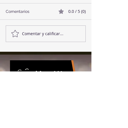
0.0 / 5 (0)
Comentarios
Twix Style Cook
Mermelada de Fresas
Comentar y calificar...
Download the app!