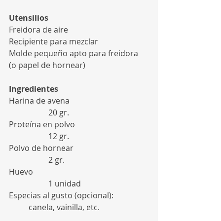
Utensilios
Freidora de aire
Recipiente para mezclar
Molde pequeño apto para freidora 
(o papel de hornear)
Ingredientes
Harina de avena 				
		20 gr.
Proteína en polvo 				
		12 gr.
Polvo de hornear				
		2 gr.
Huevo 						
		1 unidad
Especias al gusto (opcional): 		
	canela, vainilla, etc.