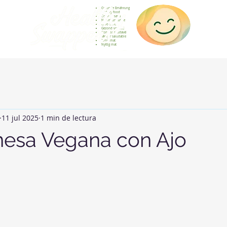
Gesunde Ernährung
Healthy food
Comida sana
Nourriture saine
Cibo sano
Gezond voedsel
Comida saudável
Menjar saludable
Sunn mat
Nyttig mat
11 jul 2025
1 min de lectura
esa Vegana con Ajo
strellas.