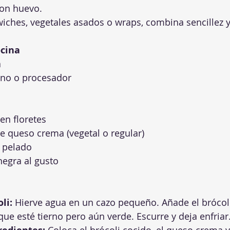
on huevo.
iches, vegetales asados o wraps, combina sencillez y
ocina
a
no o procesador
 en floretes
e queso crema (vegetal o regular)
, pelado
negra al gusto
li:
 Hierve agua en un cazo pequeño. Añade el brócoli
ue esté tierno pero aún verde. Escurre y deja enfriar
 Coloca el brócoli cocido, el queso crema y