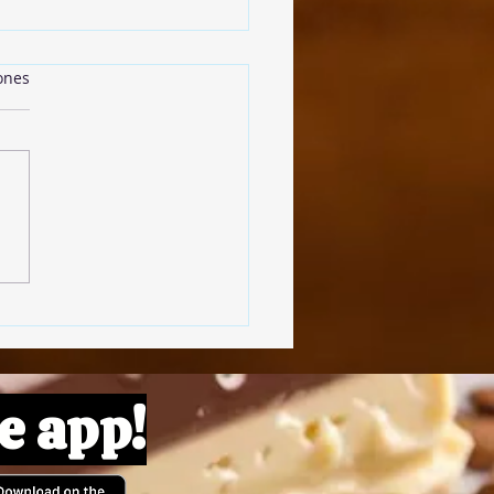
ones
 Style Cookies
e app!