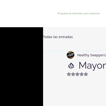
Programa de bienestar para empresas
Todas las entradas
Healthy Swappers
🧄 Mayon
Obtuvo NaN de 5 e