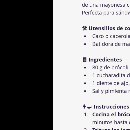
de una mayonesa c
Perfecta para sándw
🛠 Utensilios de c
Cazo o cacerol
Batidora de ma
🧾 Ingredientes
80 g de brócoli
1 cucharadita d
1 diente de ajo
Sal y pimienta 
👨‍🍳 Instrucciones
Cocina el bróco
minutos hasta q