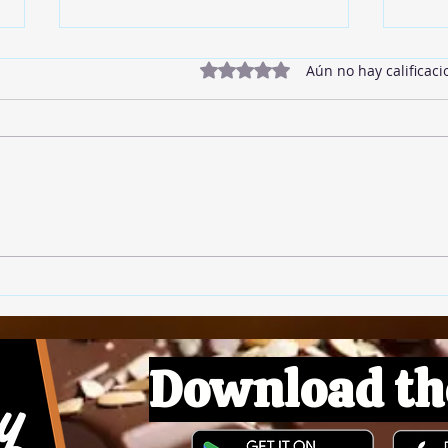
Obtuvo 0 de 5 estrellas.
Aún no hay calificaci
Twix
Mermelada de Fresas
Download th