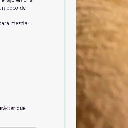
un poco de 
para mezclar.
arácter que 