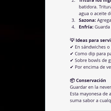
Tritura los in
batidora. Trit
agua o aceite de
Sazona:
 Agrega
Enfría:
 Guarda 
💡 Ideas para servi
✔ En sándwiches o
✔ Como dip para p
✔ Sobre bowls de g
✔ Por encima de veg
📦 Conservación
Guardar en la never
Esta mayonesa de aj
suma sabor a cualq