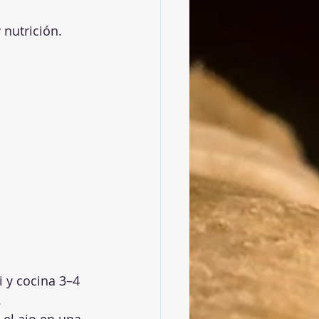
 nutrición.
 y cocina 3–4 
.
 el ajo en una 