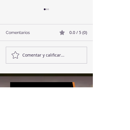
0.0 / 5 (0)
Comentarios
Twix Style Cook
Mermelada de Fresas
Comentar y calificar...