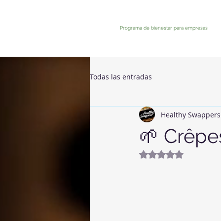
Programa de bienestar para empresas
Todas las entradas
Healthy Swappers
🌱 Crêpe
Obtuvo NaN de 5 e