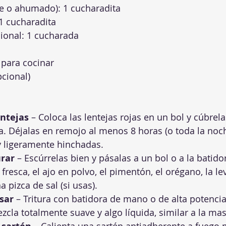
e o ahumado): 1 cucharadita
1 cucharadita
ional: 1 cucharada
: para cocinar
pcional)
entejas
 – Coloca las lentejas rojas en un bol y cúbrel
. Déjalas en remojo al menos 8 horas (o toda la noch
y ligeramente hinchadas.
urar
 – Escúrrelas bien y pásalas a un bol o a la batido
fresca, el ajo en polvo, el pimentón, el orégano, la le
a pizca de sal (si usas).
isar
 – Tritura con batidora de mano o de alta potencia
cla totalmente suave y algo líquida, similar a la masa