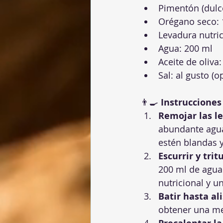
Pimentón (dulc
Orégano seco: 
Levadura nutric
Agua: 200 ml
Aceite de oliva
Sal: al gusto (o
👨‍🍳 
Instrucciones
Remojar las l
abundante agua
estén blandas 
Escurrir y trit
200 ml de agua 
nutricional y un
Batir hasta al
obtener una mez