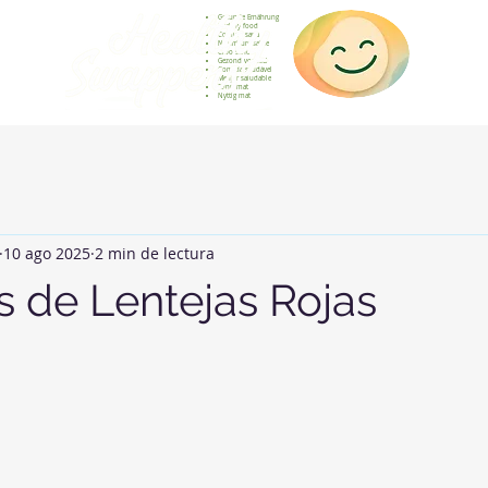
Gesunde Ernährung
Healthy food
Comida sana
Nourriture saine
Cibo sano
Gezond voedsel
Comida saudável
Menjar saludable
Sunn mat
Nyttig mat
10 ago 2025
2 min de lectura
s de Lentejas Rojas
strellas.