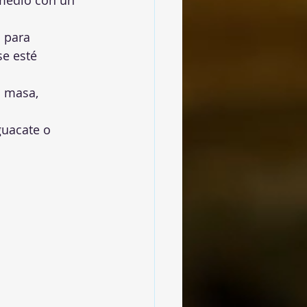
 medio con un 
 para 
e esté 
a masa, 
guacate o 