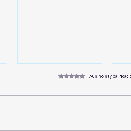
Obtuvo 0 de 5 estrellas.
Aún no hay calificaci
Twix
Mermelada de Fresas