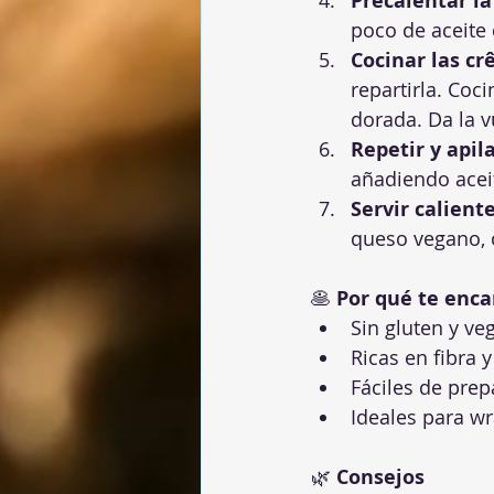
Precalentar la
poco de aceite 
Cocinar las cr
repartirla. Coc
dorada. Da la v
Repetir y apil
añadiendo aceit
Servir caliente
queso vegano, 
🥞 
Por qué te enc
Sin gluten y ve
Ricas en fibra 
Fáciles de prep
Ideales para wr
🌿 
Consejos