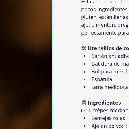
Estas Crêpes de Len
pocos ingredientes 
gluten, están llena
ajo, pimentón, orég
perfectamente para 
🛠 
Utensilios de c
Sartén antiadh
Batidora de ma
Bol para mezcl
Espátula
Jarra medidora
🧾 
Ingredientes
(3–4 crêpes median
Lentejas rojas: 
Ajo en polvo: 1