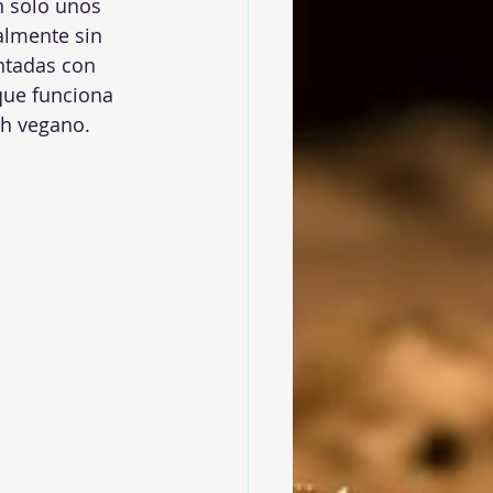
n solo unos 
almente sin 
ntadas con 
que funciona 
ch vegano.