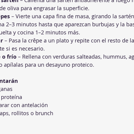
 sartén
 – Calienta una sartén antiadherente a fuego
de oliva para engrasar la superficie.
êpes
 – Vierte una capa fina de masa, girando la sartén
ina 2–3 minutos hasta que aparezcan burbujas y la bas
uelta y cocina 1–2 minutos más.
ar
 – Pasa la crêpe a un plato y repite con el resto de l
e si es necesario.
 o frío
 – Rellena con verduras salteadas, hummus, a
o apílalas para un desayuno proteico.
antarán
ganas
y proteína
arar con antelación
aps, rollitos o brunch