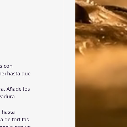
as con 
e) hasta que 
ra. Añade los 
vadura 
 hasta 
 de tortitas.