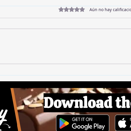
Obtuvo 0 de 5 estrellas.
Aún no hay calificaci
Twix
Mermelada de Fresas
Download th