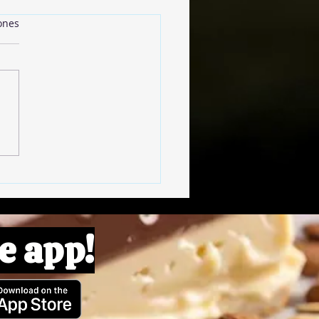
ones
 Style Cookies
e app!