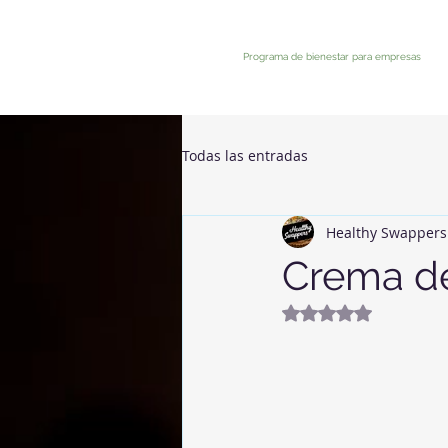
Programa de bienestar para empresas
Todas las entradas
Healthy Swappers
Crema de
Obtuvo NaN de 5 e