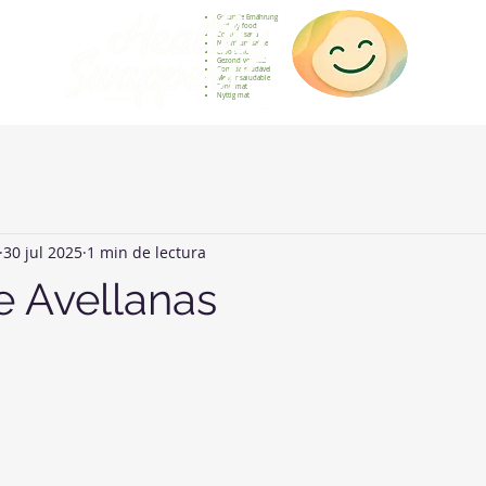
Gesunde Ernährung
Healthy food
Comida sana
Nourriture saine
Cibo sano
Gezond voedsel
Comida saudável
Menjar saludable
Sunn mat
Nyttig mat
30 jul 2025
1 min de lectura
 Avellanas
strellas.