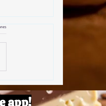
ones
 Style Cookies
e app!