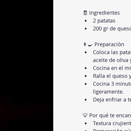
🧾 Ingredientes
2 patatas
200 gr de ques
👨‍🍳 Preparación
Coloca las pata
aceite de oliva 
Cocina en el m
Ralla el queso 
Cocina 3 minut
ligeramente.
Deja enfriar a 
💡 Por qué te encan
Textura crujien
Preparación sú