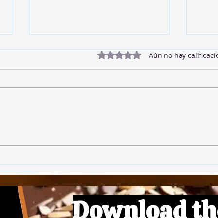
Obtuvo 0 de 5 estrellas.
Aún no hay calificaci
Twix
Mermelada de Fresas
Download th