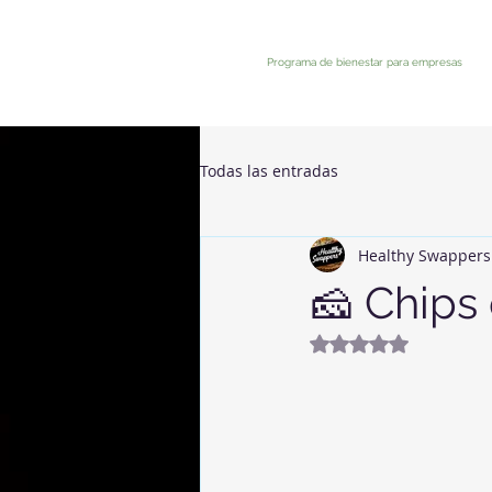
Programa de bienestar para empresas
Todas las entradas
Healthy Swappers
🧀 Chips
Obtuvo NaN de 5 e