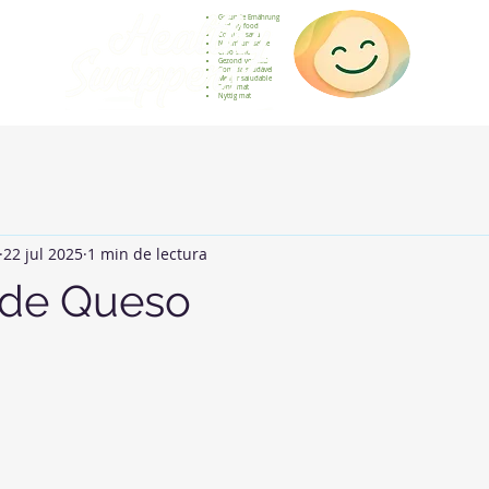
Gesunde Ernährung
Healthy food
Comida sana
Nourriture saine
Cibo sano
Gezond voedsel
Comida saudável
Menjar saludable
Sunn mat
Nyttig mat
22 jul 2025
1 min de lectura
 de Queso
strellas.