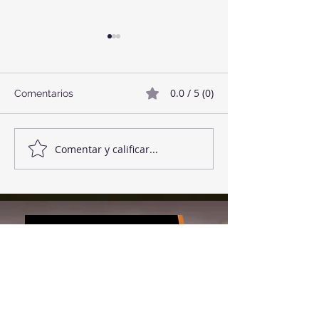
0.0 / 5 (0)
Comentarios
Twix Style Cook
Mermelada de Fresas
Comentar y calificar...