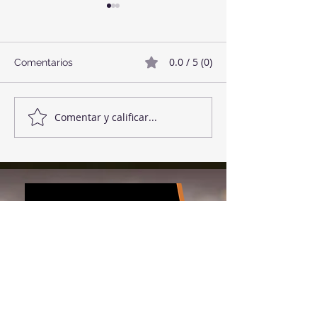
0.0 / 5 (0)
Comentarios
Twix Style Cook
Mermelada de Fresas
Comentar y calificar...