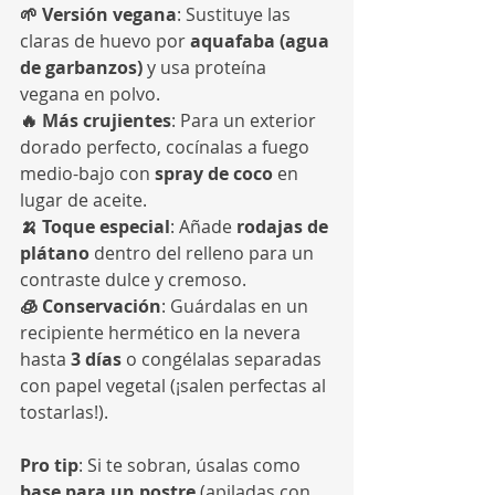
🌱 Versión vegana
: Sustituye las 
claras de huevo por 
aquafaba (agua 
de garbanzos)
 y usa proteína 
vegana en polvo.
🔥 Más crujientes
: Para un exterior 
dorado perfecto, cocínalas a fuego 
medio-bajo con 
spray de coco
 en 
lugar de aceite.
🍌 Toque especial
: Añade 
rodajas de 
plátano
 dentro del relleno para un 
contraste dulce y cremoso.
🧊 Conservación
: Guárdalas en un 
recipiente hermético en la nevera 
hasta 
3 días
 o congélalas separadas 
con papel vegetal (¡salen perfectas al 
tostarlas!).
Pro tip
: Si te sobran, úsalas como 
base para un postre
 (apiladas con 