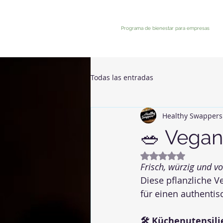
Programa de bienestar para empresas
Todas las entradas
Healthy Swappers
🥗 Vegan
Mit NaN von 5 Ste
Frisch, würzig und v
Diese pflanzliche V
für einen authenti
🛠 Küchenutensili