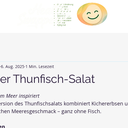
Gesunde Ernährung
Healthy food
Comida sana
Nourriture saine
Cibo sano
Gezond voedsel
Comida saudável
Menjar saludable
Sunn mat
Nyttig mat
6. Aug. 2025
1 Min. Lesezeit
er Thunfisch-Salat
rnen bewertet.
om Meer inspiriert
ersion des Thunfischsalats kombiniert Kichererbsen u
schen Meeresgeschmack – ganz ohne Fisch.
en