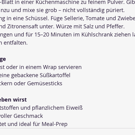
Blatt in einer Küchenmaschine zu feinem Pulver. Gib
nzu und mixe sie grob – nicht vollständig püriert.
g in eine Schüssel. Füge Sellerie, Tomate und Zwiebe
 Zitronensaft unter. Würze mit Salz und Pfeffer.
engen und für 15–20 Minuten im Kühlschrank ziehen l
 entfalten.
äge
ast oder in einem Wrap servieren
 eine gebackene Süßkartoffel
ackern oder Gemüsesticks
eben wirst
tstoffen und pflanzlichem Eiweiß
 voller Geschmack
tet und ideal für Meal-Prep