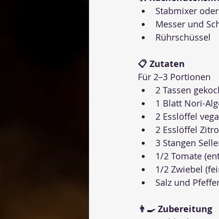
Stabmixer ode
Messer und Sch
Rührschüssel
📋 Zutaten
Für 2–3 Portionen
2 Tassen gekoc
1 Blatt Nori-Al
2 Esslöffel ve
2 Esslöffel Zitr
3 Stangen Seller
1/2 Tomate (ent
1/2 Zwiebel (fe
Salz und Pfeff
👨‍🍳 Zubereitung