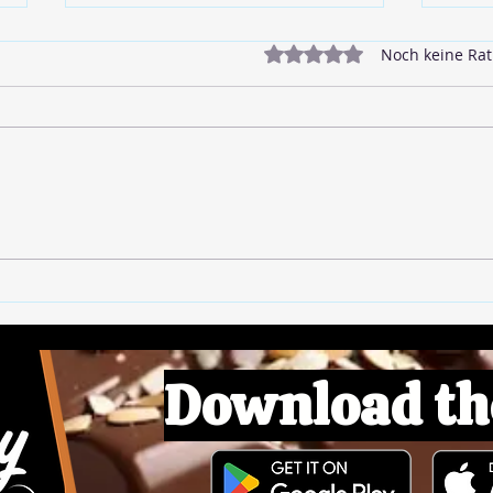
Mit 0 von 5 Sternen bewe
Noch keine Rat
🥓 Veganer Bacon
🌱 L
Download th