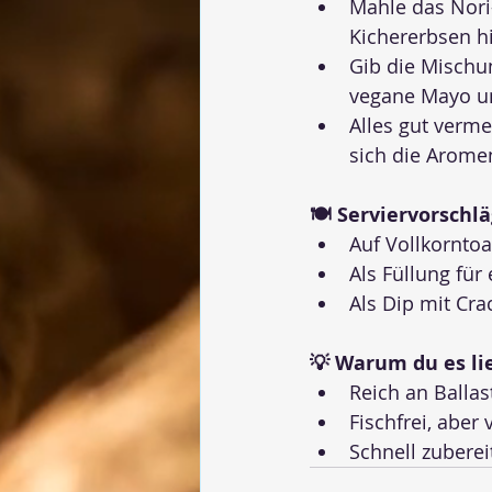
Mahle das Nori-
Kichererbsen hi
Gib die Mischun
vegane Mayo und
Alles gut verm
sich die Aromen
🍽 Serviervorschl
Auf Vollkornto
Als Füllung für
Als Dip mit Cr
💡 Warum du es li
Reich an Ballas
Fischfrei, aber
Schnell zuberei