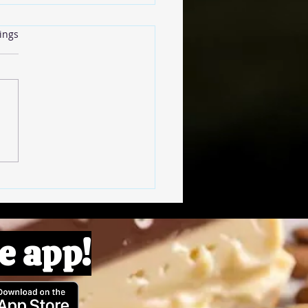
rtet.
ings
insenbällchen
e app!