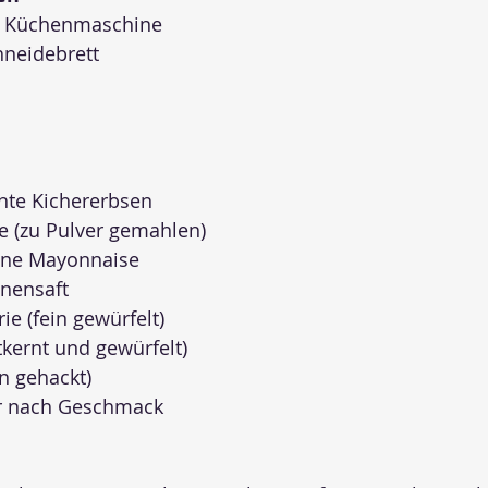
r Küchenmaschine
neidebrett
hte Kichererbsen
ge (zu Pulver gemahlen)
gane Mayonnaise
onensaft
ie (fein gewürfelt)
kernt und gewürfelt)
in gehackt)
er nach Geschmack