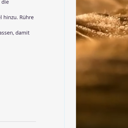
 die 
l hinzu. Rühre 
assen, damit 