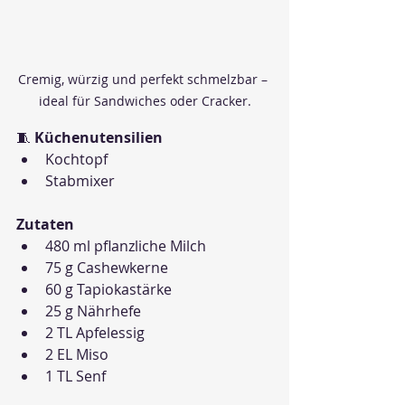
Cremig, würzig und perfekt schmelzbar – 
ideal für Sandwiches oder Cracker.
🧵 
Küchenutensilien
Kochtopf
Stabmixer
Zutaten
480 ml pflanzliche Milch
75 g Cashewkerne
60 g Tapiokastärke
25 g Nährhefe
2 TL Apfelessig
2 EL Miso
1 TL Senf