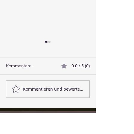
0.0 / 5 (0)
Kommentare
🥓 Veganer Bacon
🌱 Linsenbällc
Kommentieren und bewerten...