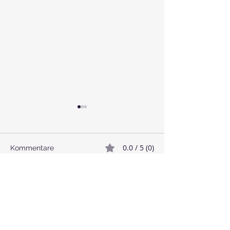
0.0 / 5 (0)
Kommentare
🥓 Veganer Bacon
🌱 Linsenbällc
Kommentieren und bewerten...