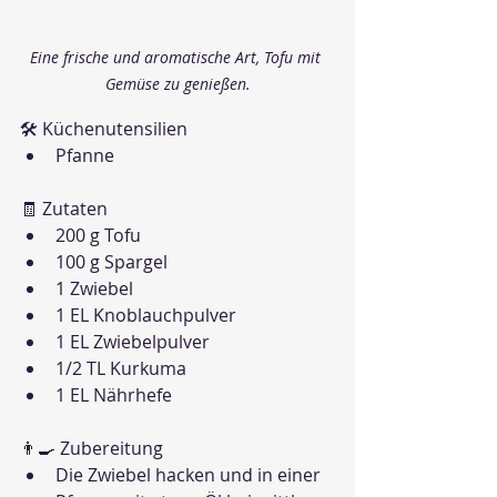
Eine frische und aromatische Art, Tofu mit 
Gemüse zu genießen.
🛠 Küchenutensilien
Pfanne
🧾 Zutaten
200 g Tofu
100 g Spargel
1 Zwiebel
1 EL Knoblauchpulver
1 EL Zwiebelpulver
1/2 TL Kurkuma
1 EL Nährhefe
👨‍🍳 Zubereitung
Die Zwiebel hacken und in einer 