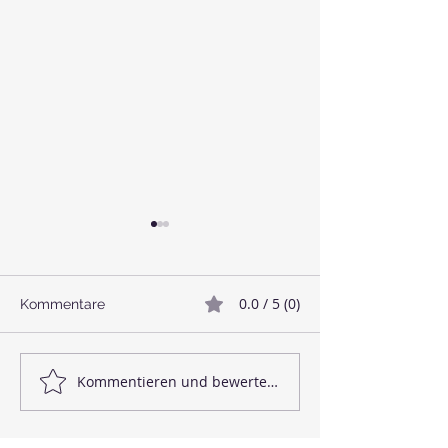
0.0 / 5 (0)
Kommentare
🥓 Veganer Bacon
🌱 Linsenbällc
Kommentieren und bewerten...