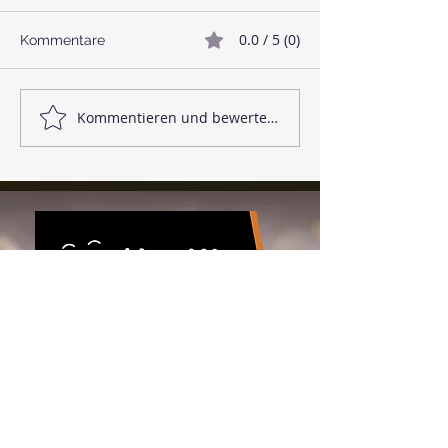
0.0 / 5 (0)
Kommentare
🥓 Veganer Bacon
🌱 Linsenbällc
Kommentieren und bewerten...
Download the app!