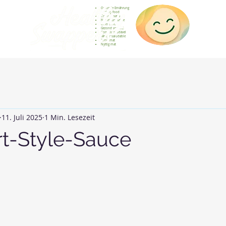
Gesunde Ernährung
Healthy food
Comida sana
Nourriture saine
Cibo sano
Gezond voedsel
Comida saudável
Menjar saludable
Sunn mat
Nyttig mat
11. Juli 2025
1 Min. Lesezeit
t-Style-Sauce
rnen bewertet.