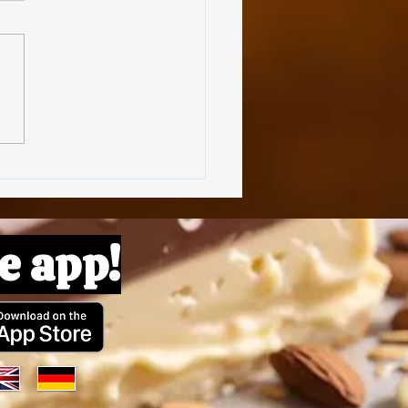
insenbällchen
e app!