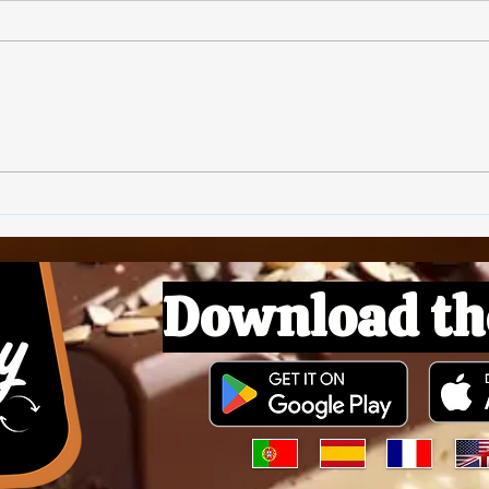
🥓 Veganer Bacon
🌱 L
Download th