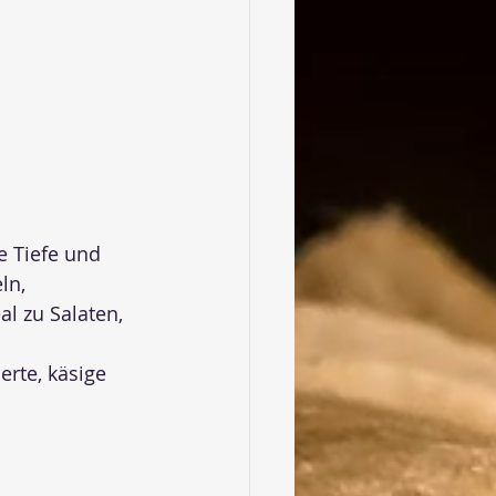
e Tiefe und 
ln, 
l zu Salaten, 
erte, käsige 