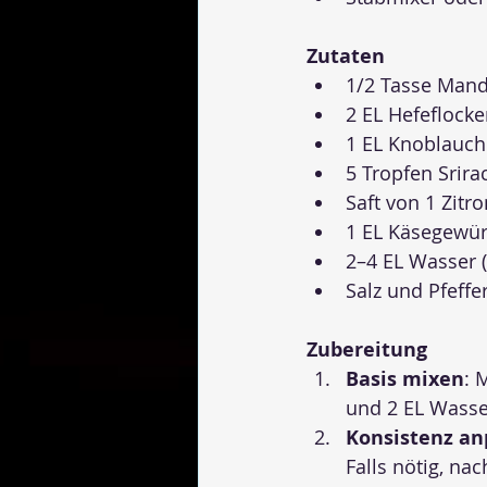
Zutaten
1/2 Tasse Mand
2 EL Hefeflock
1 EL Knoblauch
5 Tropfen Srira
Saft von 1 Zitr
1 EL Käsegewür
2–4 EL Wasser 
Salz und Pfeff
Zubereitung
Basis mixen
: 
und 2 EL Wasse
Konsistenz an
Falls nötig, n