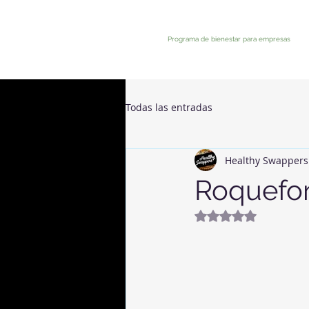
Programa de bienestar para empresas
Todas las entradas
Healthy Swappers
Roquefor
Mit NaN von 5 Ste