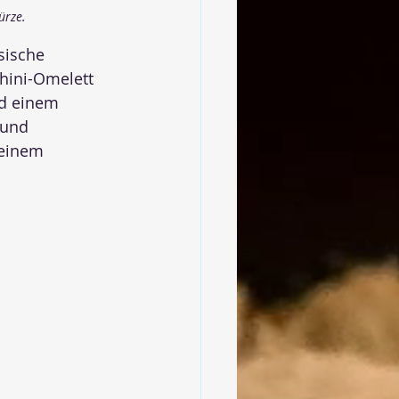
ürze.
sische 
hini-Omelett 
nd einem 
 und 
 einem 