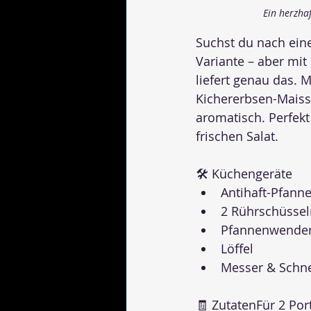
Ein herzha
Suchst du nach eine
Variante – aber mit
liefert genau das. M
Kichererbsen-Maiss
aromatisch. Perfek
frischen Salat.
🛠 Küchengeräte
Antihaft-Pfann
2 Rührschüssel
Pfannenwende
Löffel
Messer & Schne
🧾 ZutatenFür 2 Por