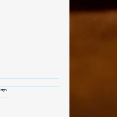
rtet.
ings
insenbällchen