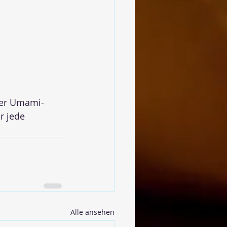
ller Umami-
r jede 
Alle ansehen