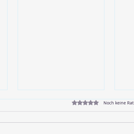
Mit 0 von 5 Sternen bewe
Noch keine Rat
🥓 Veganer Bacon
🌱 L