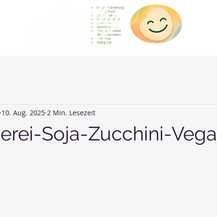
Gesunde Ernährung
Healthy food
Comida sana
Nourriture saine
Cibo sano
Gezond voedsel
Comida saudável
Menjar saludable
Sunn mat
Nyttig mat
10. Aug. 2025
2 Min. Lesezeit
erei-Soja-Zucchini-Veg
rnen bewertet.