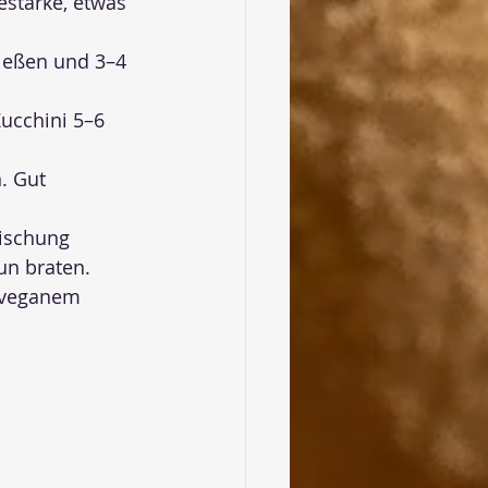
estärke, etwas 
gießen und 3–4 
ucchini 5–6 
. Gut 
Mischung 
un braten.
 veganem 