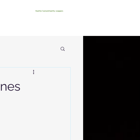
Healthy food and healthy swappers
anes