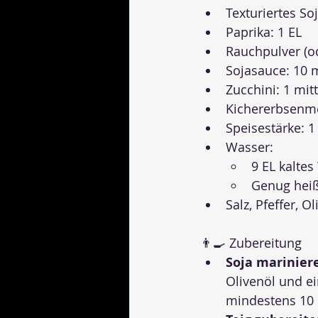
Texturiertes So
Paprika: 1 EL
Rauchpulver (od
Sojasauce: 10 m
Zucchini: 1 mit
Kichererbsenmeh
Speisestärke: 1 
Wasser:
9 EL kaltes
Genug heiß
Salz, Pfeffer, 
👨‍🍳 Zubereitung
Soja marinier
Olivenöl und e
mindestens 10 