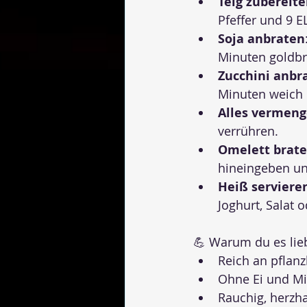
Teig zubereit
Pfeffer und 9 E
Soja anbraten
Minuten goldb
Zucchini anbr
Minuten weich 
Alles vermen
verrühren.
Omelett brat
hineingeben un
Heiß serviere
Joghurt, Salat 
💪 Warum du es lie
Reich an pflanz
Ohne Ei und Mi
Rauchig, herzha