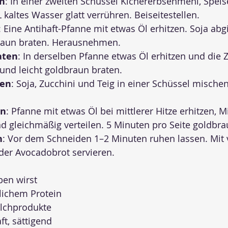
en
: In einer zweiten Schüssel Kichererbsenmehl, Speis
L kaltes Wasser glatt verrühren. Beiseitestellen.
: Eine Antihaft-Pfanne mit etwas Öl erhitzen. Soja ab
raun braten. Herausnehmen.
aten
: In derselben Pfanne etwas Öl erhitzen und die Z
und leicht goldbraun braten.
gen
: Soja, Zucchini und Teig in einer Schüssel mischen
en
: Pfanne mit etwas Öl bei mittlerer Hitze erhitzen, 
d gleichmäßig verteilen. 5 Minuten pro Seite goldbra
n
: Vor dem Schneiden 1–2 Minuten ruhen lassen. Mit
oder Avocadobrot servieren.
ben wirst
lichem Protein
lchprodukte
ft, sättigend