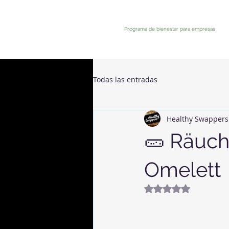
Programa de bienestar para empresas
Todas las entradas
Healthy Swappers
🥒 Räuch
Omelett
Mit NaN von 5 Ste