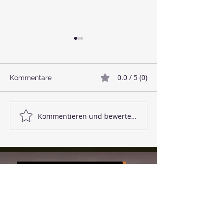
0.0 / 5 (0)
Kommentare
🥓 Veganer Bacon
🌱 Linsenbällc
Kommentieren und bewerten...