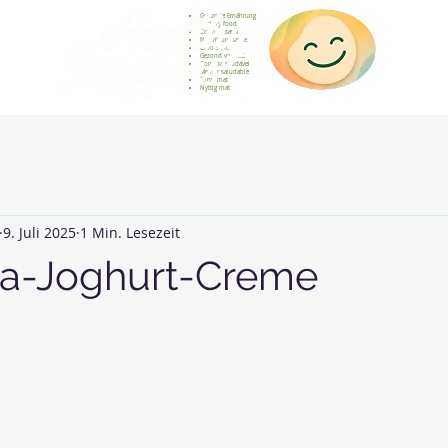
Gesunde Ernährung
Healthy food
Comida sana
Nourriture saine
Cibo sano
Gezond voedsel
Comida saudável
Menjar saludable
Sunn mat
Nyttig mat
9. Juli 2025
1 Min. Lesezeit
ha-Joghurt-Creme
rnen bewertet.