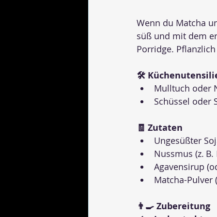
Wenn du Matcha und 
süß und mit dem er
Porridge. Pflanzlich
🛠 Küchenutensili
Mulltuch oder 
Schüssel oder 
🧾 Zutaten
Ungesüßter Soj
Nussmus (z. B. 
Agavensirup (od
Matcha-Pulver (
👨‍🍳 Zubereitung