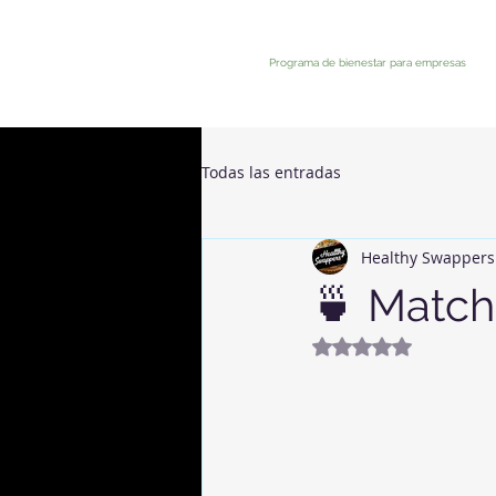
Programa de bienestar para empresas
Todas las entradas
Healthy Swappers
🍵 Matc
Mit NaN von 5 Ste