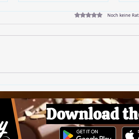
Mit 0 von 5 Sternen bewe
Noch keine Rat
🥓 Veganer Bacon
🌱 L
Download th