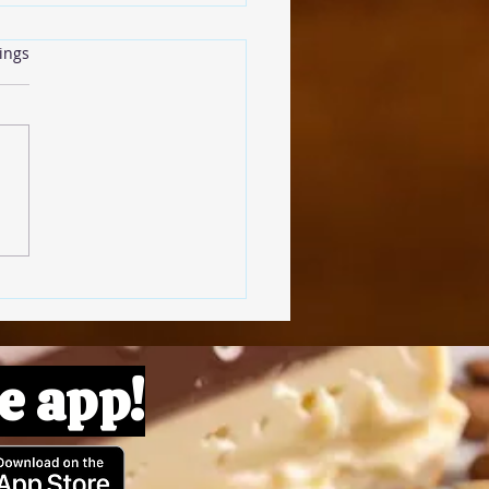
rtet.
ings
insenbällchen
e app!