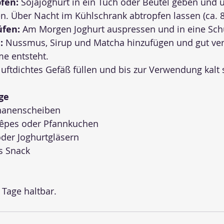
fen:
 Sojajoghurt in ein Tuch oder Beutel geben und ü
n. Über Nacht im Kühlschrank abtropfen lassen (ca. 8
üfen:
 Am Morgen Joghurt auspressen und in eine Sch
:
 Nussmus, Sirup und Matcha hinzufügen und gut verr
me entsteht.
 luftdichtes Gefäß füllen und bis zur Verwendung kalt s
ge
ananenscheiben
Crêpes oder Pfannkuchen
oder Joghurtgläsern
s Snack
Tage haltbar.