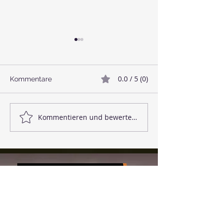
0.0 / 5 (0)
Kommentare
🥓 Veganer Bacon
🌱 Linsenbällc
Kommentieren und bewerten...