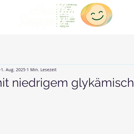
Gesunde Ernährung
Healthy food
Comida sana
Nourriture saine
Cibo sano
Gezond voedsel
Comida saudável
Menjar saludable
Sunn mat
Nyttig mat
1. Aug. 2025
1 Min. Lesezeit
mit niedrigem glykämisc
rnen bewertet.