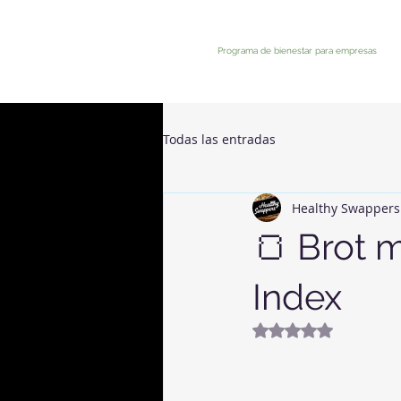
Programa de bienestar para empresas
Todas las entradas
Healthy Swappers
🍞 Brot 
Index
Mit NaN von 5 Ste