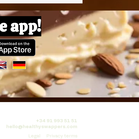
e app!
+34 91 993 51 51
hello@healthyswappers.com
Legal
Privacy terms