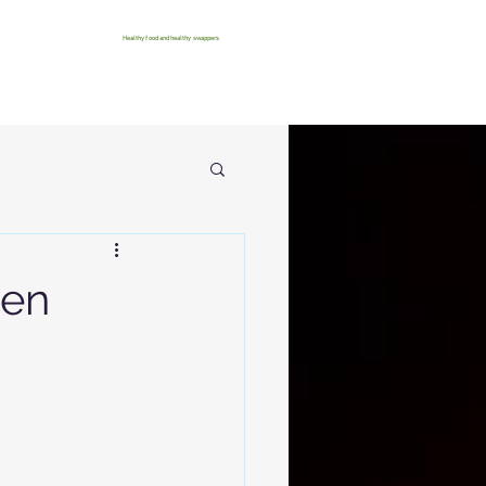
Healthy food and healthy swappers
hen