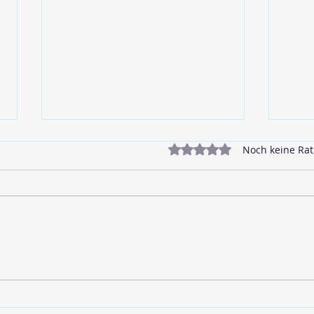
Mit 0 von 5 Sternen bewe
Noch keine Rat
🥓 Veganer Bacon
🌱 L