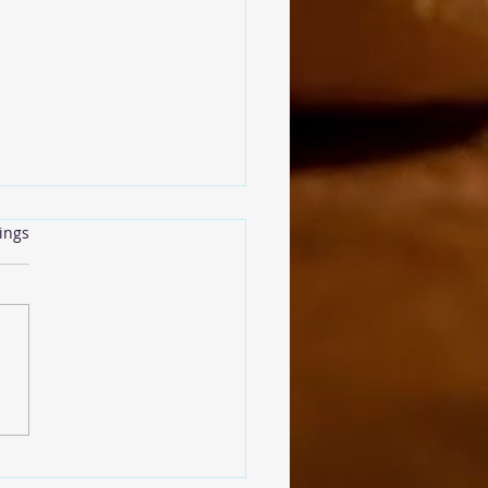
rtet.
ings
insenbällchen