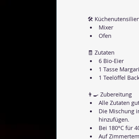
🛠 Küchenutensilie
Mixer
Ofen
🧾 Zutaten
6 Bio-Eier
1 Tasse Margar
1 Teelöffel Bac
👨‍🍳 Zubereitung
Alle Zutaten gu
Die Mischung i
hinzufügen.
Bei 180°C für 
Auf Zimmertemp