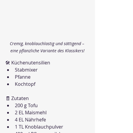
Cremig, knoblauchlastig und sättigend – 
eine pflanzliche Variante des Klassikers!
🛠 Küchenutensilien
Stabmixer
Pfanne
Kochtopf
🧾 Zutaten
200 g Tofu
2 EL Maismehl
4 EL Nährhefe
1 TL Knoblauchpulver