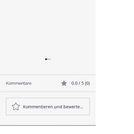
0.0 / 5 (0)
Kommentare
🥓 Veganer Bacon
🌱 Linsenbällc
Kommentieren und bewerten...