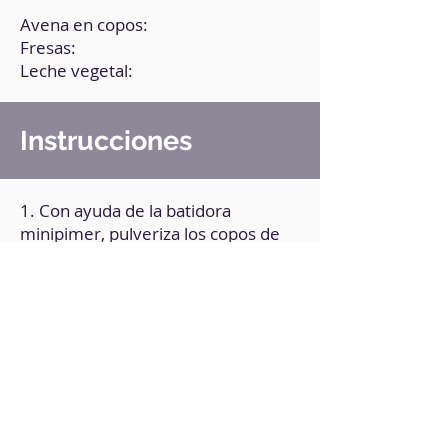
Avena en copos:
Fresas:
Leche vegetal:
Instrucciones
1. Con ayuda de la batidora
minipimer, pulveriza los copos de
avena.
2. Agrega las fresas y la leche
vegetal.
3. Tritura muy bien hasta integrar
por completo.
4. Pasa la preparación a un
recipiente de cristal y refrigera
durante toda la noche.