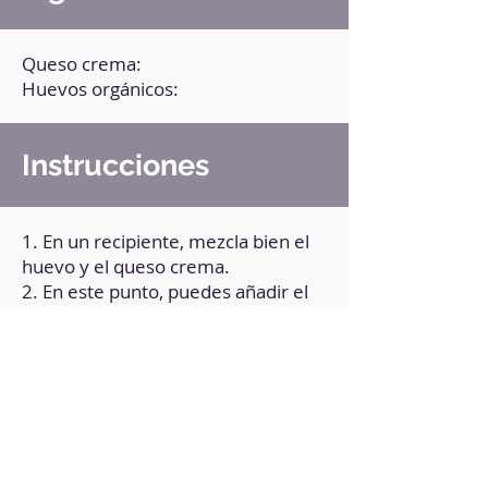
Queso crema:
Huevos orgánicos:
Instrucciones
1. En un recipiente, mezcla bien el
huevo y el queso crema.
2. En este punto, puedes añadir el
endulzante o la esencia de tu
preferencia.
3. Vierte la mezcla en un recipiente
apto para microondas (engrasado
con margarina o aceite vegetal).
4. Lleva al microondas durante 2
minutos y 30 segundos.