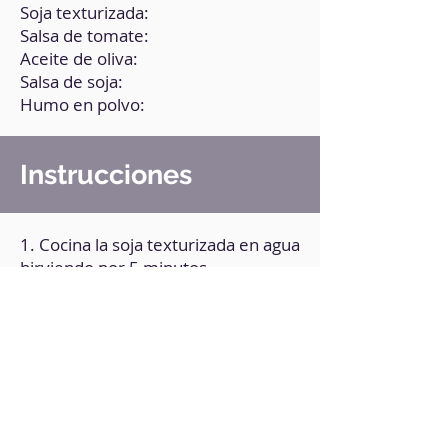
Soja texturizada:
Salsa de tomate:
Aceite de oliva:
Salsa de soja:
Humo en polvo:
Instrucciones
1. Cocina la soja texturizada en agua
hirviendo por 5 minutos.
2. Retira y escurre.
3. En un recipiente mezcla el resto
de los ingredientes, hasta obtener
una consistencia homogénea.
4. Agrega la soja y deja marinar
durante 30 minutos.
5. Lleva a la freidora de aire a 200°C