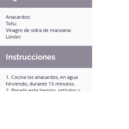
Anacardos:
Tofu:
Vinagre de sidra de manzana:
Limón:
Instrucciones
1. Cocina los anacardos, en agua
hirviendo, durante 15 minutos.
2. Pasado este tiempo, retíralos y
procésalos.
3. Añade el zumo de limón, el
vinagre, el tofu y una pizca de sal.
4. Integra hasta obtener una
consistencia cremosa. Puedes