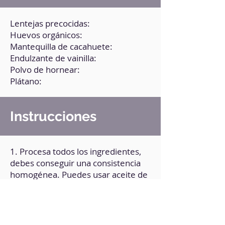
Lentejas precocidas:
Huevos orgánicos:
Mantequilla de cacahuete:
Endulzante de vainilla:
Polvo de hornear:
Plátano:
Instrucciones
1. Procesa todos los ingredientes,
debes conseguir una consistencia
homogénea. Puedes usar aceite de
girasol en lugar de crema de
cacahuete.
2. Engrasa un molde y vierte la
mezcla.