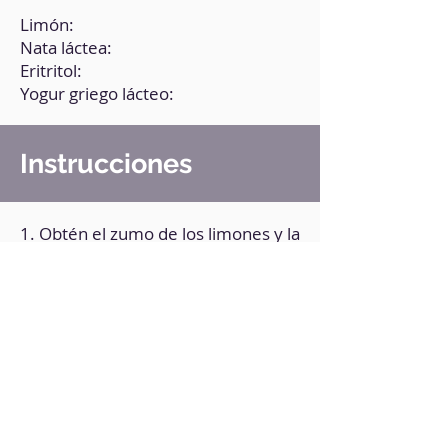
Limón:
Nata láctea:
Eritritol:
Yogur griego lácteo:
Instrucciones
1. Obtén el zumo de los limones y la
ralladura de 1 de ellos.
2. En un recipiente, monta la nata
hasta el punto de nieve.
3. Agrega el yogur, el zumo y la
ralladura de limó, y mezcla muy
bien.
4. Pasa la preparación a un molde y
refrigera durante un par de horas.