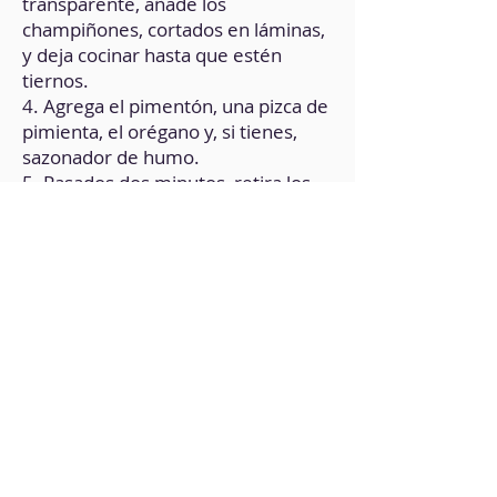
transparente, añade los
champiñones, cortados en láminas,
y deja cocinar hasta que estén
tiernos.
4. Agrega el pimentón, una pizca de
pimienta, el orégano y, si tienes,
sazonador de humo.
5. Pasados dos minutos, retira los
ingredientes y colócalos en el vaso
de la batidora de mano.
6. Añade las almendras, 1/4 de taza
de oliva, media taza de agua y el
agar agar.
7. Bate bien hasta integrar. 8. Lleva
la preparación, nuevamente, al
fuego.
Cocina durante 3 minutos,
removiendo constantemente.
9. Cuando tenga una consistencia
cremosa, déjala enfriar y envasa en