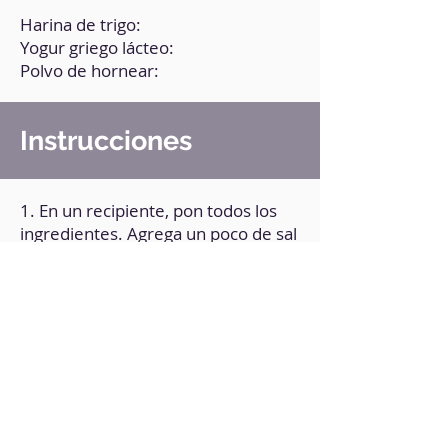
Harina de trigo:
Yogur griego lácteo:
Polvo de hornear:
Instrucciones
1. En un recipiente, pon todos los
ingredientes. Agrega un poco de sal
a tu gusto.
2. Mezcla bien.
3. Amasa unos instantes hasta que
la masa tenga consistencia.
4. Forma bolitas y estíralas con un
rodillo de cocina.
5. Forma bolitas y estíralas con un
rodillo de cocina.