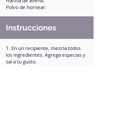
Harina de avena:
Polvo de hornear:
Instrucciones
1. En un recipiente, mezcla todos
los ingredientes. Agrega especias y
sal a tu gusto.
2. Vierte la preparación en el molde
(previamente engrasado).
3. Lleva al microondas durante 2
minutos.
4. Comprueba que esté bien cocido,
de lo contrario, lleva de nuevo al
microondas en intervalos de 1
minuto.