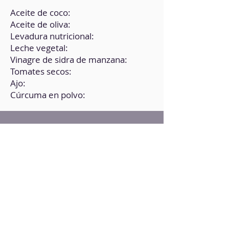
Aceite de coco:
Aceite de oliva:
Levadura nutricional:
Leche vegetal:
Vinagre de sidra de manzana:
Tomates secos:
Ajo:
Cúrcuma en polvo:
Instrucciones
1. En un bol, pon todos los
ingredientes.
2. Bate bien.
3. Agrega los tomates secos.
4. Lleva a la nevera toda la noche.