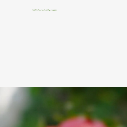
Healthy food and healthy swappers