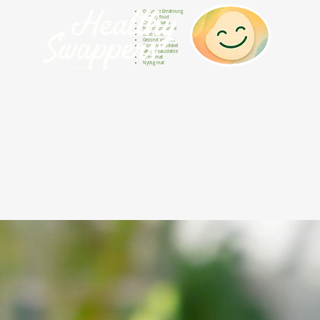
Gesunde Ernährung
Healthy food
Comida sana
Nourriture saine
Cibo sano
Gezond voedsel
Comida saudável
Menjar saludable
Sunn mat
Nyttig mat