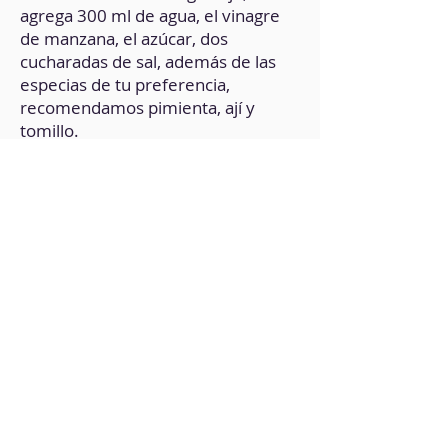
agrega 300 ml de agua, el vinagre
de manzana, el azúcar, dos
cucharadas de sal, además de las
especias de tu preferencia,
recomendamos pimienta, ají y
tomillo.
4. Cocina durante un par de
minutos hasta que el azúcar esté
completamente disuelto.
5. Pasa la sandía a un recipiente de
cristal, agrega la salmuera,
procurando cubrir por completo los
bastoncitos.
6. Una vez tome temperatura
ambiente, tapa y refrigera durante
un par de horas.
7. Puede durar un par de días
refrigerado y es ideal para
ensaladas o, simplemente, como