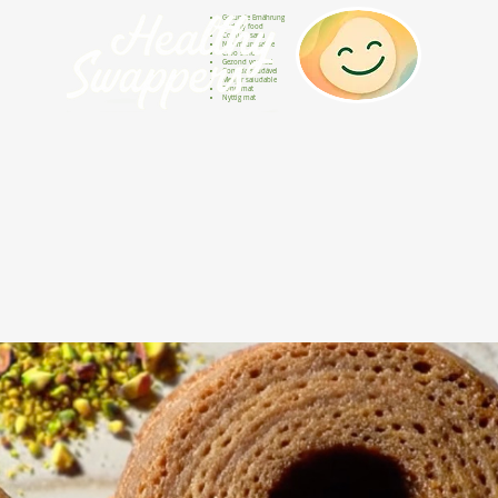
Gesunde Ernährung
Healthy food
Comida sana
Nourriture saine
Cibo sano
Gezond voedsel
Comida saudável
Menjar saludable
Sunn mat
Nyttig mat