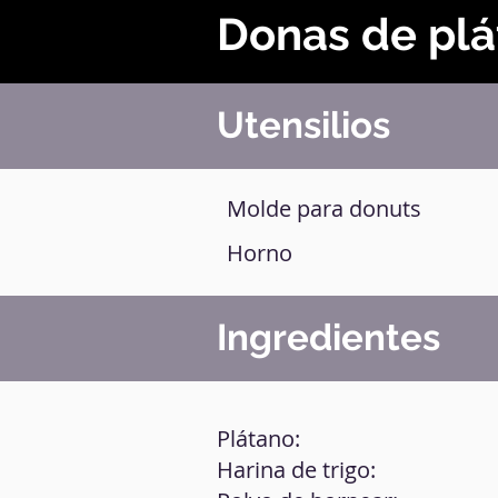
Donas de plá
Utensilios
Molde para donuts
Horno
Ingredientes
Plátano:
Harina de trigo: