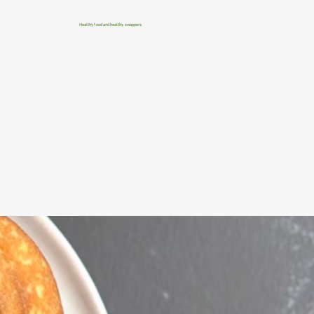
Healthy food and healthy swappers