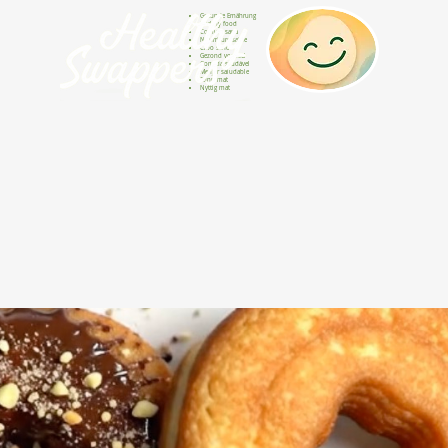
Gesunde Ernährung
Healthy food
Comida sana
Nourriture saine
Cibo sano
Gezond voedsel
Comida saudável
Menjar saludable
Sunn mat
Nyttig mat