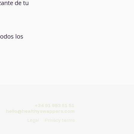
zante de tu
todos los
+34 91 993 51 51
hello@healthyswappers.com
Legal
Privacy terms