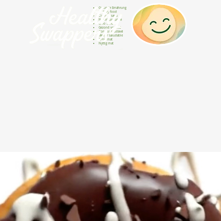
Gesunde Ernährung
Healthy food
Comida sana
Nourriture saine
Cibo sano
Gezond voedsel
Comida saudável
Menjar saludable
Sunn mat
Nyttig mat