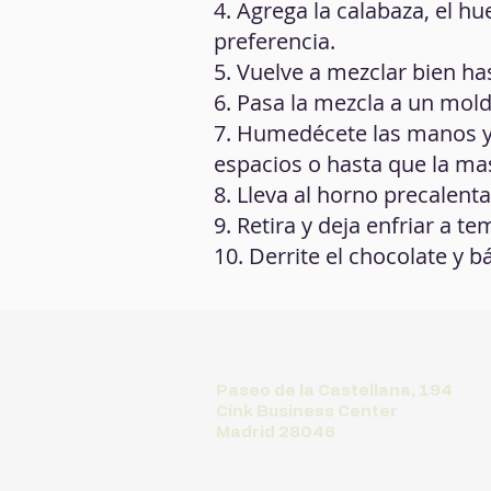
4. Agrega la calabaza, el h
preferencia.
5. Vuelve a mezclar bien h
6. Pasa la mezcla a un mol
7. Humedécete las manos y
espacios o hasta que la ma
8. Lleva al horno precalen
9. Retira y deja enfriar a 
10. Derrite el chocolate y b
Paseo de la Castellana, 194
Cink Business Center
Madrid 28046