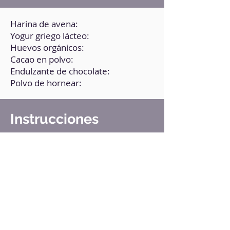
Harina de avena:
Yogur griego lácteo:
Huevos orgánicos:
Cacao en polvo:
Endulzante de chocolate:
Polvo de hornear:
Instrucciones
1. En un bol, pon todos los
ingredientes.
2. Mezcla bien.
3. Pasa la mezcla al molde donuts
(apto para microondas.
4. Lleva al microondas por 1
minuto.