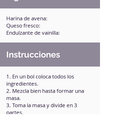
Harina de avena:
Queso fresco:
Endulzante de vainilla:
Instrucciones
1. En un bol coloca todos los
ingredientes.
2. Mezcla bien hasta formar una
masa.
3. Toma la masa y divide en 3
partes.
4. Toma cada porción y estira dando
forma triangular.
5. Toma un papel para hornear y