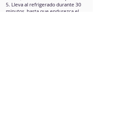
5. Lleva al refrigerado durante 30
minutos, hasta que endurezca el
chocolate.
6. Funde la otra mitad del chocolate
y añade la mitad restante de las
semillas de sésamo.
7. Retira los moldes del
refrigerador y rellena cada uno con
1/2 cucharadita de mermelada,
cubriendo con el resto de
chocolate.
8. Lleva a refrigerador durante 30
minutos más hasta que estén listos
para desmoldar.