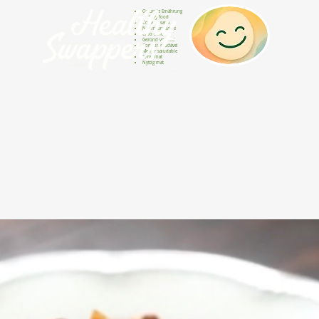
Gesunde Ernährung
Healthy food
Comida sana
Nourriture saine
Cibo sano
Gezond voedsel
Comida saudável
Menjar saludable
Sunn mat
Nyttig mat