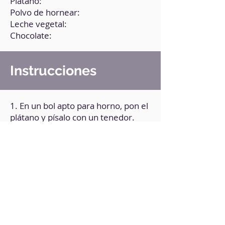
Plátano:
Polvo de hornear:
Leche vegetal:
Chocolate:
Instrucciones
1. En un bol apto para horno, pon el
plátano y písalo con un tenedor.
2. Agrega el resto de los
ingredientes.
3. Mezcla bien.
4. Pon el chocolate en el centro.
5. Lleva al horno a 180°C por 12
minutos aproximadamente.
6. Retira y deja enfriar a
temperatura ambiente.