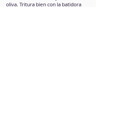
oliva. Tritura bien con la batidora
minipimer y reserva.
2. En otro recipiente integra los
ingredientes secos.
3. A continuación, integra las dos
mezclas.
4. Vierte la preparación en un
molde para horno (previamente
engrasado).
5. Hornea durante 30 minutos a
180°C.
6. Deja reposar a temperatura
ambiente.