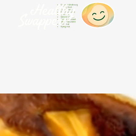
Gesunde Ernährung
Healthy food
Comida sana
Nourriture saine
Cibo sano
Gezond voedsel
Comida saudável
Menjar saludable
Sunn mat
Nyttig mat