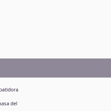
 batidora
masa del